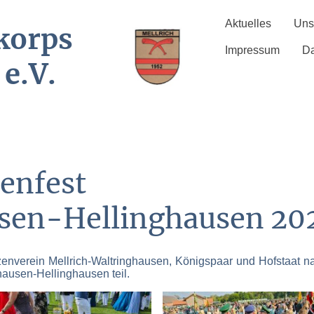
Aktuelles
Uns
korps
Impressum
Da
 e.V.
zenfest
sen-Hellinghausen 20
nverein Mellrich-Waltringhausen, Königspaar und Hofstaat 
hausen-Hellinghausen teil.